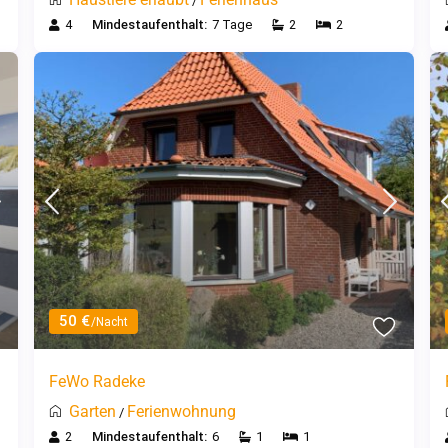
/
4
Mindestaufenthalt:
7 Tage
2
2
50 €
/Nacht
FeWo Radeke
Garten
Ferienwohnung
/
2
Mindestaufenthalt:
6
1
1