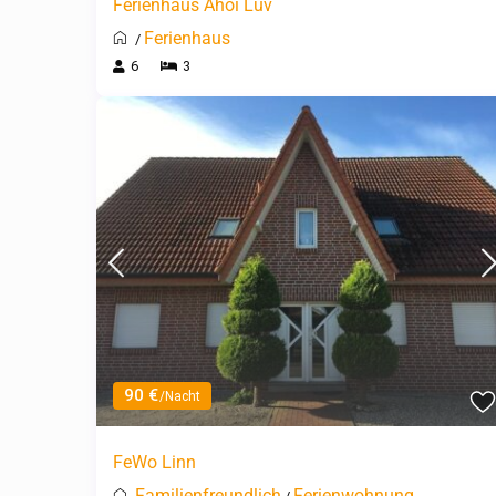
Ferienhaus Ahoi Luv
Ferienhaus
/
6
3
90 €
/Nacht
FeWo Linn
Familienfreundlich
Ferienwohnung