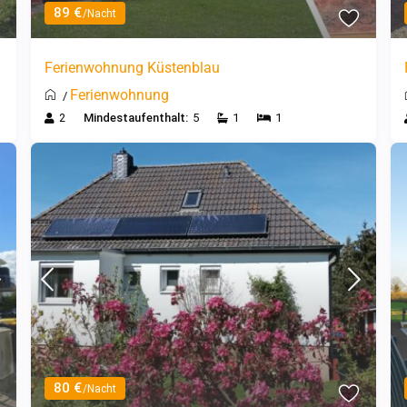
89 €
/Nacht
Ferienwohnung Küstenblau
Ferienwohnung
/
2
Mindestaufenthalt:
5
1
1
80 €
/Nacht