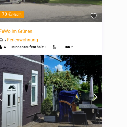
70 €
/Nacht
FeWo Im Grünen
Ferienwohnung
/
4
Mindestaufenthalt:
0
1
2