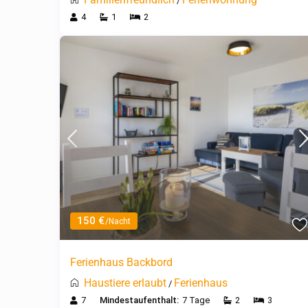
/
4
1
2
150 €
/Nacht
Ferienhaus Backbord
Haustiere erlaubt
Ferienhaus
/
7
Mindestaufenthalt:
7 Tage
2
3