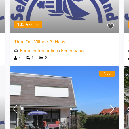
105 €
/Nacht
Time.Out Village, 3. Haus
Familienfreundlich
Ferienhaus
/
4
1
2
NEU