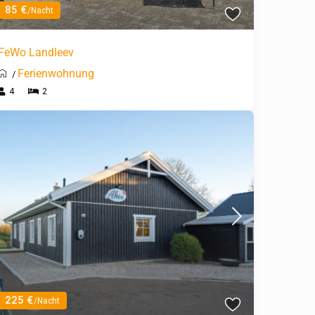
85 €
/Nacht
FeWo Landleev
Ferienwohnung
/
4
2
225 €
/Nacht