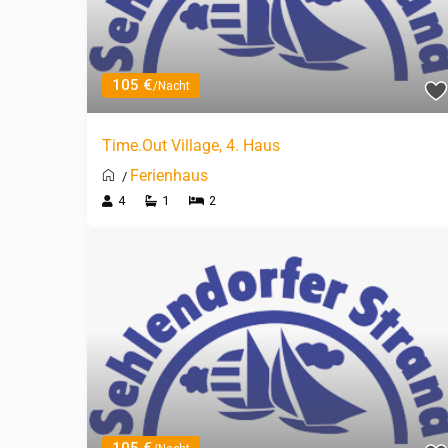
105 €
/Nacht
Time.Out Village, 4. Haus
Ferienhaus
/
4
1
2