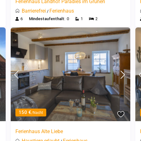
Ferienhaus Landhof Paradies im Grünen
Barrierefrei
Ferienhaus
/
6
Mindestaufenthalt:
0
1
2
150 €
/Nacht
Ferienhaus Alte Liebe
Haustiere erlaubt
Ferienhaus