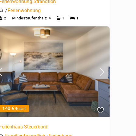
Ferienwohnung Strandfloh
Ferienwohnung
/
2
Mindestaufenthalt:
4
1
1
140 €
/Nacht
Ferienhaus Steuerbord
Familienfreundlich
Ferienhaus