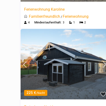
Ferienwohnung Karoline
Familienfreundlich
Ferienwohnung
/
4
Mindestaufenthalt:
3
1
2
225 €
/Nacht