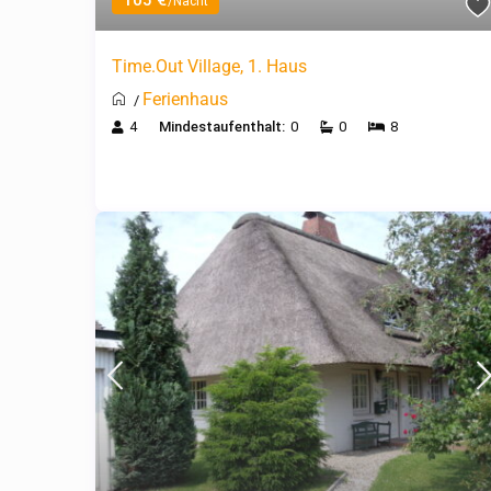
105 €
/Nacht
Time.Out Village, 1. Haus
Ferienhaus
/
4
Mindestaufenthalt:
0
0
8