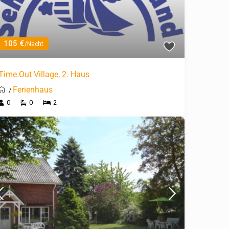
105 €
/Nacht
Time.Out Village, 2. Haus
Ferienhaus
/
0
0
2