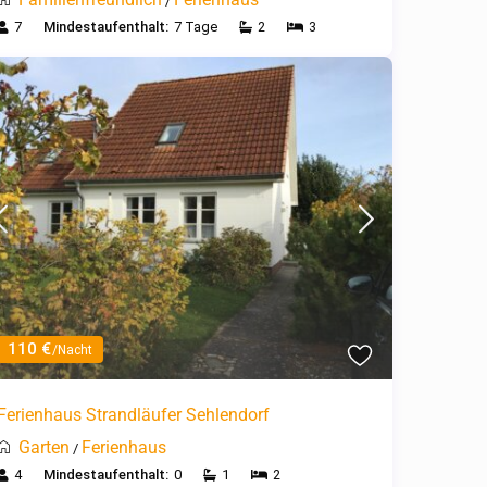
/
7
Mindestaufenthalt:
7 Tage
2
3
110 €
/Nacht
Ferienhaus Strandläufer Sehlendorf
Garten
Ferienhaus
/
4
Mindestaufenthalt:
0
1
2