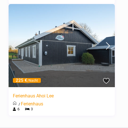
225 €
/Nacht
Ferienhaus Ahoi Lee
Ferienhaus
/
6
3