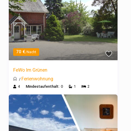
70 €
/Nacht
FeWo Im Grünen
Ferienwohnung
/
4
Mindestaufenthalt:
0
1
2