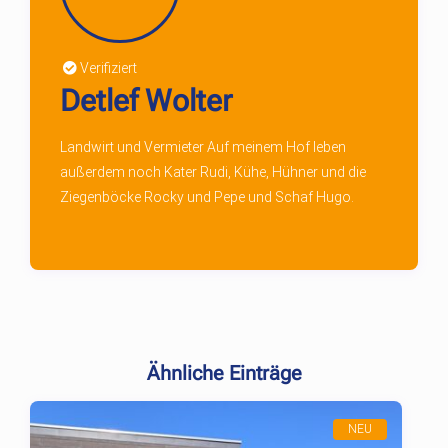
Verifiziert
Detlef Wolter
Landwirt und Vermieter Auf meinem Hof leben
außerdem noch Kater Rudi, Kühe, Hühner und die
Ziegenböcke Rocky und Pepe und Schaf Hugo.
Ähnliche Einträge
NEU