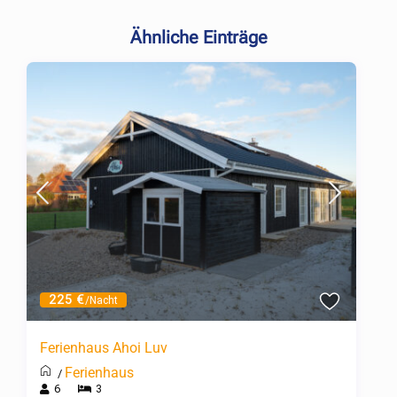
Ähnliche Einträge
225 €
/Nacht
Ferienhaus Ahoi Luv
Ferienhaus
/
6
3