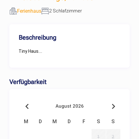
Ferienhaus
2 Schlafzimmer
Beschreibung
Tiny Haus….
Verfügbarkeit
August 2026
M
D
M
D
F
S
S
1
2