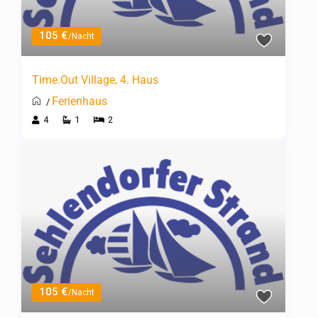
105 €
/Nacht
Time.Out Village, 4. Haus
Ferienhaus
/
4
1
2
105 €
/Nacht