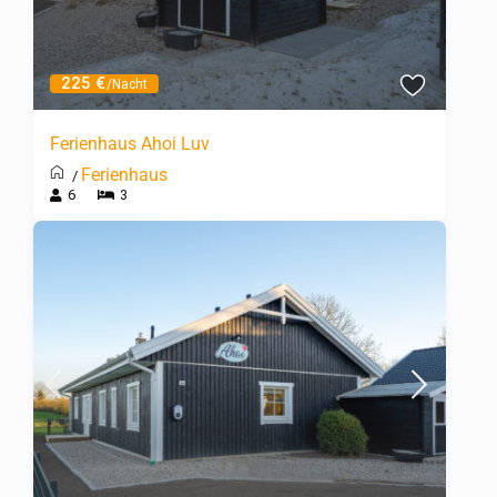
225 €
/Nacht
Ferienhaus Ahoi Luv
Ferienhaus
/
6
3