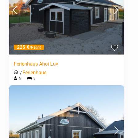
225 €
/Nacht
Ferienhaus Ahoi Luv
Ferienhaus
/
6
3