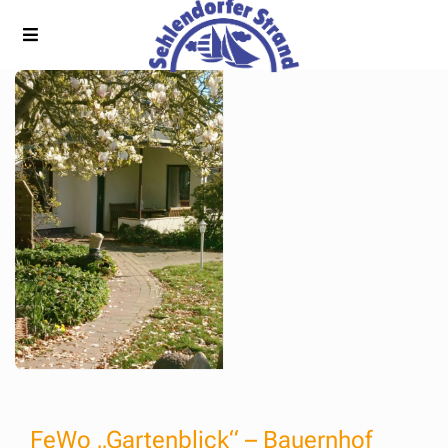
FeWo „Gartenblick“ – Bauernhof