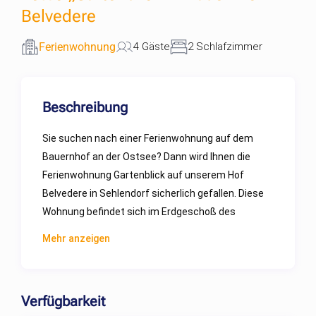
Belvedere
Ferienwohnung
4 Gäste
2 Schlafzimmer
Beschreibung
Sie suchen nach einer Ferienwohnung auf dem
Bauernhof an der Ostsee? Dann wird Ihnen die
Ferienwohnung Gartenblick auf unserem Hof
Belvedere in Sehlendorf sicherlich gefallen. Diese
Wohnung befindet sich im Erdgeschoß des
Bauernhauses und hat 80 qm. Über den
Mehr anzeigen
überdachten Freisitz gelangen Sie in den
großzügigen Flur mit Garderobe. Von hier aus
kommen Sie in das Elternschlafzimmer, das
Verfügbarkeit
zusätzlich zum Doppelbett mit Kinderbett und