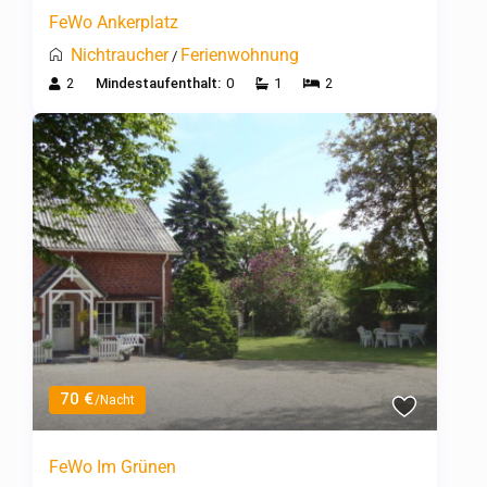
FeWo Ankerplatz
Nichtraucher
Ferienwohnung
/
2
Mindestaufenthalt:
0
1
2
70 €
/Nacht
FeWo Im Grünen