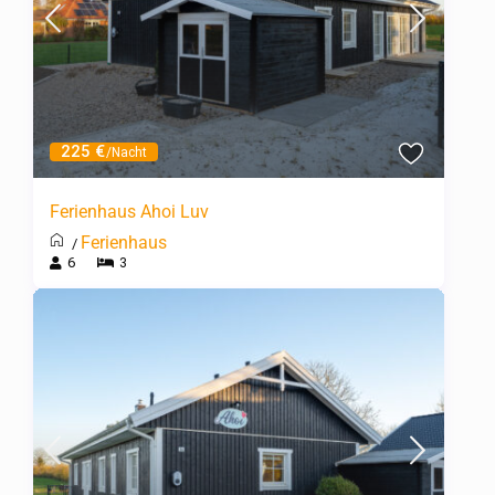
225 €
/Nacht
Ferienhaus Ahoi Luv
Ferienhaus
/
6
3