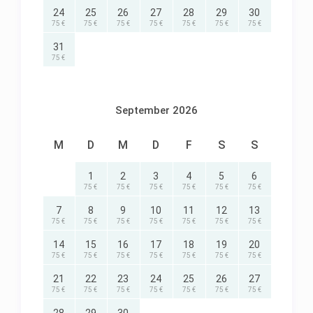
Zwei separate Schlafzimmer teilen sich auf in:
24
25
26
27
28
29
30
75 €
75 €
75 €
75 €
75 €
75 €
75 €
Ein Schlafzimmer mit Doppelbett, das zweite
Schlafzimmer mit zwei versetzten Betten
31
75 €
(Kinderzimmer).
Im Schlafzimmer gibt es einen Radiowecker und
September 2026
im Kinderzimmer finden Sie einige Bücher für
Erwachsene und Kinder.
M
D
M
D
F
S
S
Bad mit Dusche und WC sind behindertengerecht.
1
2
3
4
5
6
75 €
75 €
75 €
75 €
75 €
75 €
Auf der schönen, mit Lebensbäumchen
eingewachsenen Terrasse (ca. 16 m²) können Sie
7
8
9
10
11
12
13
75 €
75 €
75 €
75 €
75 €
75 €
75 €
schon morgens das Frühstück im Strandkorb und
14
15
16
17
18
19
20
Sonnenschein genießen.
75 €
75 €
75 €
75 €
75 €
75 €
75 €
Im Gartenhaus befindet sich ein Grill und ein
21
22
23
24
25
26
27
75 €
75 €
75 €
75 €
75 €
75 €
75 €
Wäscheständer