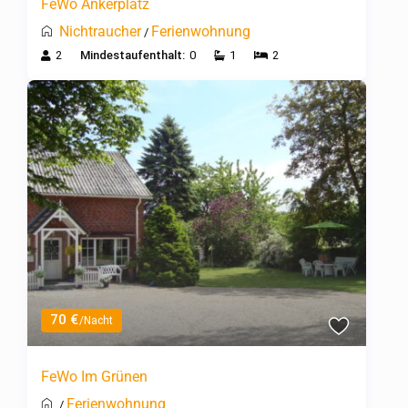
FeWo Ankerplatz
Nichtraucher
Ferienwohnung
/
2
Mindestaufenthalt:
0
1
2
70 €
/Nacht
FeWo Im Grünen
Ferienwohnung
/