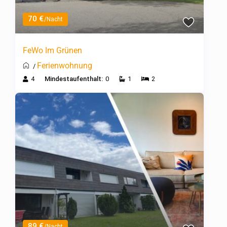
70 €
/Nacht
FeWo Im Grünen
Ferienwohnung
/
4
Mindestaufenthalt:
0
1
2
89 €
/Nacht