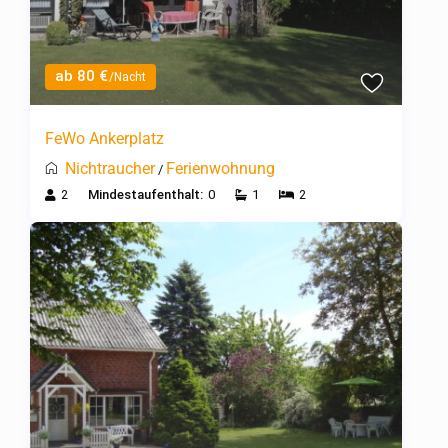
ab 80 €
/Nacht
FeWo Ankerplatz
Nichtraucher
Ferienwohnung
/
2
Mindestaufenthalt:
0
1
2