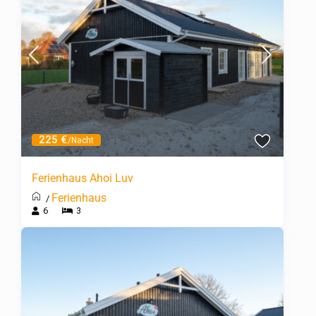
225 €
/Nacht
Ferienhaus Ahoi Luv
Ferienhaus
/
6
3