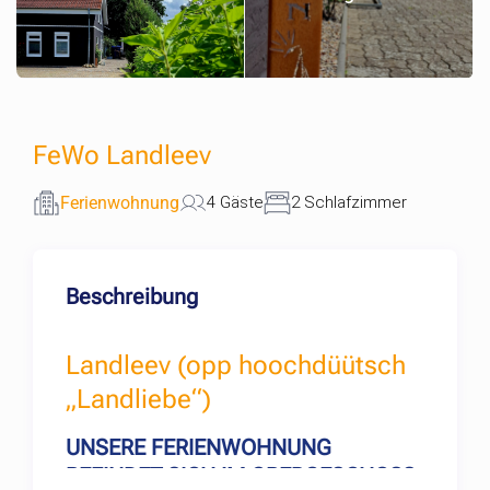
FeWo Landleev
Ferienwohnung
4 Gäste
2 Schlafzimmer
Beschreibung
Landleev (opp hoochdüütsch
„Landliebe“)
UNSERE FERIENWOHNUNG
BEFINDET SICH IM OBERGESCHOSS