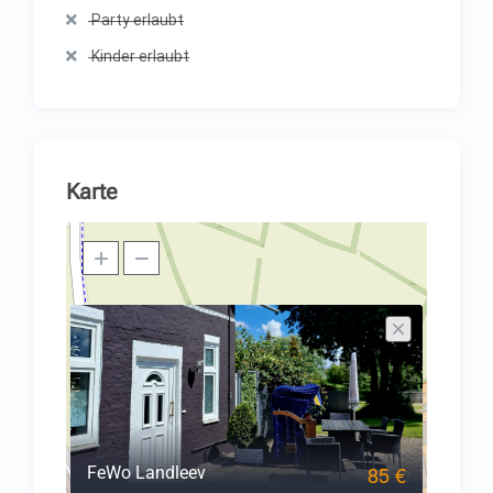
Party erlaubt
Kinder erlaubt
Karte
85 €
FeWo Landleev