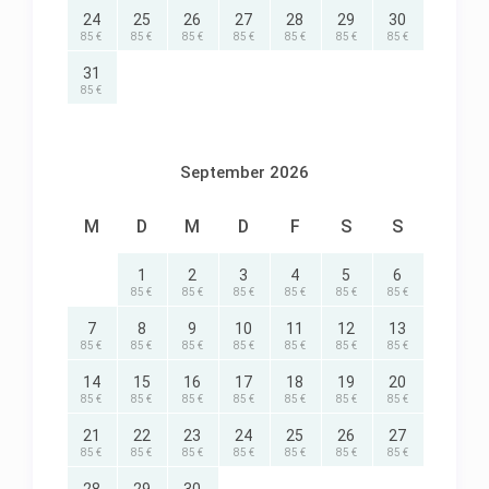
gesamte OG und verfügt über einen gemütlichen
24
25
26
27
28
29
30
Wohnbereich mit Fernsehecke, Kaminbereich und
85 €
85 €
85 €
85 €
85 €
85 €
85 €
Homeoffice-Platz.
31
85 €
Im hinteren Bereich liegen die Schlafräume, d. h.
ein Zimmer mit großem Doppelbett und ein
Zimmer mit zwei Einzelbetten. Ein Kinderbett kann
September 2026
auf Wunsch aufgestellt werden. Die Küche ist mit
allem ausgestattet: großer Kühl-/Gefrierschrank,
M
D
M
D
F
S
S
Spülmaschine, Mikrowelle, Ceranfeld/Backofen,
1
2
3
4
5
6
Kaffeemaschine u.v.m.
85 €
85 €
85 €
85 €
85 €
85 €
Die Küche hat einen großen Esstisch für die ganze
7
8
9
10
11
12
13
85 €
85 €
85 €
85 €
85 €
85 €
85 €
Familie, ein Kinderstuhl ist vorhanden. Im
14
15
16
17
18
19
20
großzügigen Vollbad mit Dusche und Badewanne
85 €
85 €
85 €
85 €
85 €
85 €
85 €
befindet sich ebenfalls eine Waschmaschine.
21
22
23
24
25
26
27
Bettwäsche, Hand,- Dusch- und
85 €
85 €
85 €
85 €
85 €
85 €
85 €
Küchenhandtücher sind im Preis enthalten.