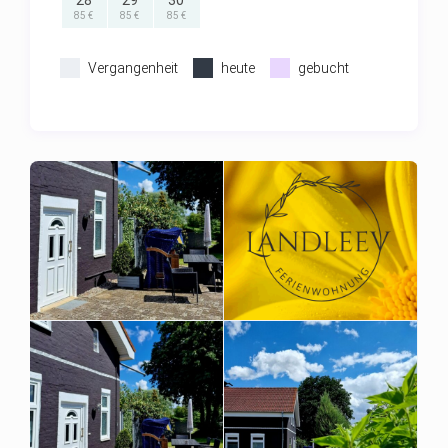
28
29
30
85 €
85 €
85 €
es werden 70,- Euro Endreinigungskosten
berechnet kostenloses WLAN Tiere auf Anfrage
Vergangenheit
heute
gebucht
mit Aufpreis