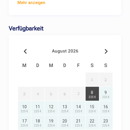
Mehr anzeigen
Dieses skandinavische Ferienhaus empfängt Sie mit einem 
Die geschmackvolle Einrichtung und das gemütliche Sofa lad
auf das flackernde Feuer im Kamin. Für die nächtliche Erhol
Verfügbarkeit
(180×200 cm), eines mit normalem Doppelbett (140×200 cm)
Für den frischen Start in den Tag stehen zwei Tageslicht-B
August 2026
Fußbodenheizung begeistern. Als besonderes Highlight gibt e
Gartenmöbeln und Sonnenliegen keine Wünsche offen. E
M
D
M
D
F
S
S
in PKW-Außenstellplatz direkt am Haus ist für Sie reserviert.
1
2
Für mitgebrachte Fahrräder ist ein eigener, abschließbar
zur Eigennutzung zur Verfügung.
8
9
3
4
5
6
7
225 €
225 €
Ein Kinderreisebett und ein Kinderhochstuhl gehören zur Gr
10
11
12
13
14
15
16
225 €
225 €
225 €
225 €
225 €
225 €
225 €
Als Highlight steht Ihnen je nach saisonalen Witterungsbedi
Strand von Sehlendorf zur Verfügung. Außerdem können Sie e
17
18
19
20
21
22
23
225 €
225 €
225 €
225 €
225 €
225 €
225 €