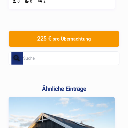
0
0
2
225 €
pro Übernachtung
Ähnliche Einträge