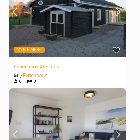
225 €
/Nacht
Ferienhaus Ahoi Luv
Ferienhaus
/
6
3