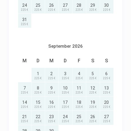
Bitte haben Sie Verständnis, dass es sich bei dieser Ferie
24
25
26
27
28
29
30
225 €
225 €
225 €
225 €
225 €
225 €
225 €
Das Mitbringen von Haustieren ist ebenfalls nicht gestattet.
31
*******************************************************
225 €
Weitere Informationen zu Ausstattung und Buchung sowie akt
ferienwohnungen.de/ferienunterkunft/ahoi-lee-blekendorf
September 2026
M
D
M
D
F
S
S
1
2
3
4
5
6
225 €
225 €
225 €
225 €
225 €
225 €
7
8
9
10
11
12
13
225 €
225 €
225 €
225 €
225 €
225 €
225 €
14
15
16
17
18
19
20
225 €
225 €
225 €
225 €
225 €
225 €
225 €
21
22
23
24
25
26
27
225 €
225 €
225 €
225 €
225 €
225 €
225 €