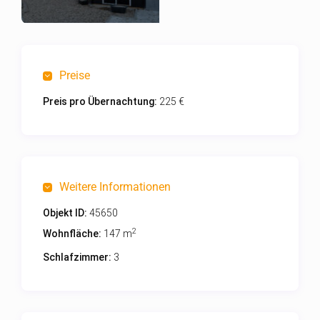
Preise
Preis pro Übernachtung:
225 €
Weitere Informationen
Objekt ID:
45650
2
Wohnfläche:
147 m
Schlafzimmer:
3