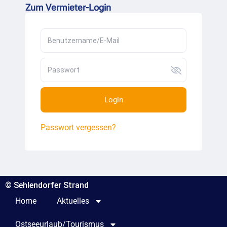
Zum Vermieter-Login
Login
Passwort vergessen?
© Sehlendorfer Strand
Home
Aktuelles
Ostseeurlaub/Tourismus