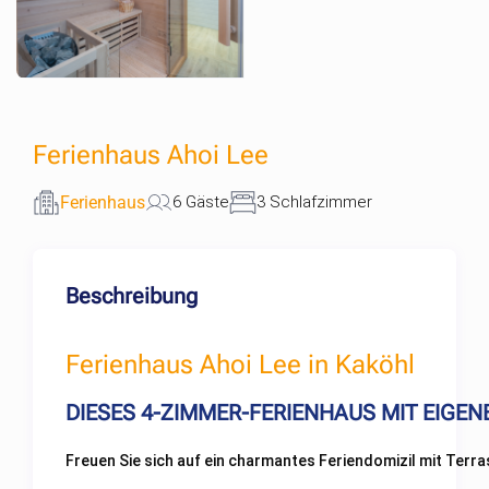
Ferienhaus Ahoi Lee
Ferienhaus
6 Gäste
3 Schlafzimmer
Beschreibung
Ferienhaus Ahoi Lee in Kaköhl
DIESES 4-ZIMMER-FERIENHAUS MIT EIGENE
Freuen Sie sich auf ein charmantes Feriendomizil mit Ter